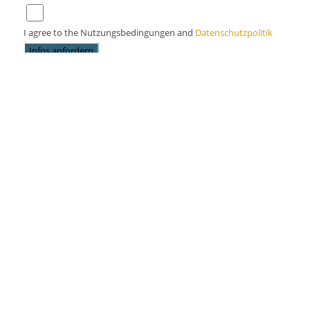
I agree to the Nutzungsbedingungen and
Datenschutzpolitik
Infos anfordern
Share this property
Kopieren Sie diese URL zu teilen
Kopieren
Oder teile mit
Powered by
Estatik